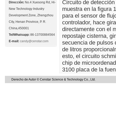
Circuito de detección
Dirección:
No.4 Xuesong Rd, Hi-
muestra en la figura 
New Technology Industry
para el sensor de fluj
Development Zone, Zhengzhou
controlador, hace gira
City, Henan Province, P. R.
directamente con el m
China,450001
repostaje cisterna, gi
Tel/Whatsapp:
86-13700884564
E-mail:
candy@censtar.com
secuencia de pulsos d
de litros proporciona
esto, el circuito sch
chip de microordenado
3100 placa de la fuen
Derecho de Autor © Censtar Science & Technology Co., Ltd.